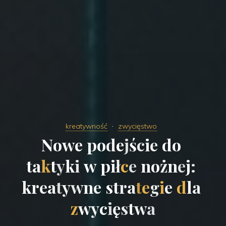
kreatywność
zwycięstwo
N
o
w
e
p
o
d
e
j
ś
c
i
e
d
o
t
a
k
t
y
k
i
w
p
i
ł
c
e
n
o
ż
n
e
j
:
k
r
e
a
t
y
w
n
e
s
t
r
a
t
e
g
i
e
d
l
a
z
w
y
c
i
ę
s
t
w
a